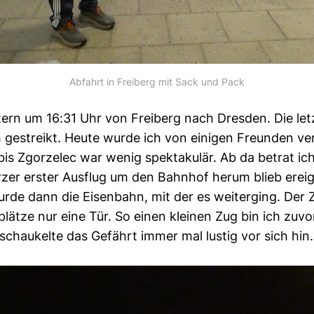
Abfahrt in Freiberg mit Sack und Pack
tern um 16:31 Uhr von Freiberg nach Dresden. Die le
 gestreikt. Heute wurde ich von einigen Freunden ve
bis Zgorzelec war wenig spektakulär. Ab da betrat ic
rzer erster Ausflug um den Bahnhof herum blieb ereig
urde dann die Eisenbahn, mit der es weiterging. Der Z
zplätze nur eine Tür. So einen kleinen Zug bin ich zuv
schaukelte das Gefährt immer mal lustig vor sich hin.