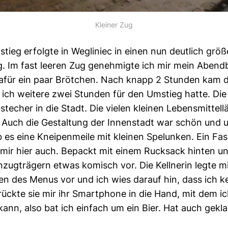
Kleiner Zug
tieg erfolgte in Wegliniec in einen nun deutlich grö
 Im fast leeren Zug genehmigte ich mir mein Abend
afür ein paar Brötchen. Nach knapp 2 Stunden kam d
ich weitere zwei Stunden für den Umstieg hatte. Die Z
stecher in die Stadt. Die vielen kleinen Lebensmittel
n. Auch die Gestaltung der Innenstadt war schön und 
 es eine Kneipenmeile mit kleinen Spelunken. Ein Fas
mir hier auch. Bepackt mit einem Rucksack hinten un
nzugträgern etwas komisch vor. Die Kellnerin legte m
 des Menus vor und ich wies darauf hin, dass ich 
rückte sie mir ihr Smartphone in die Hand, mit dem i
ann, also bat ich einfach um ein Bier. Hat auch gekla