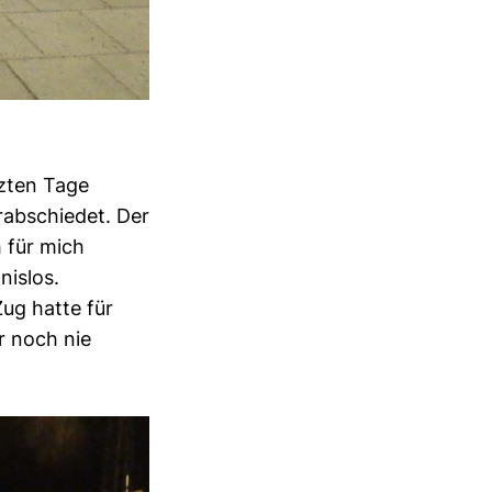
tzten Tage
rabschiedet. Der
h für mich
nislos.
ug hatte für
or noch nie