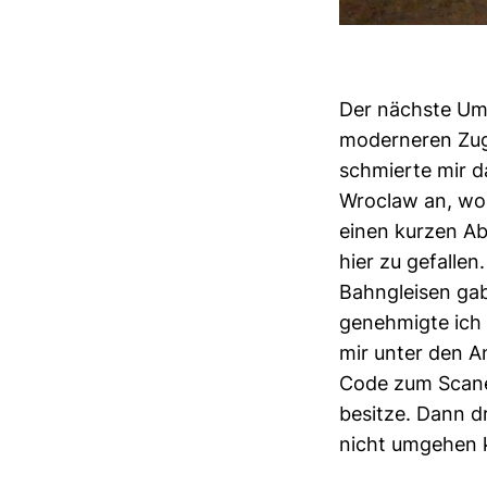
Der nächste Ums
moderneren Zug.
schmierte mir d
Wroclaw an, wo 
einen kurzen Ab
hier zu gefalle
Bahngleisen gab
genehmigte ich 
mir unter den A
Code zum Scanen
besitze. Dann d
nicht umgehen k