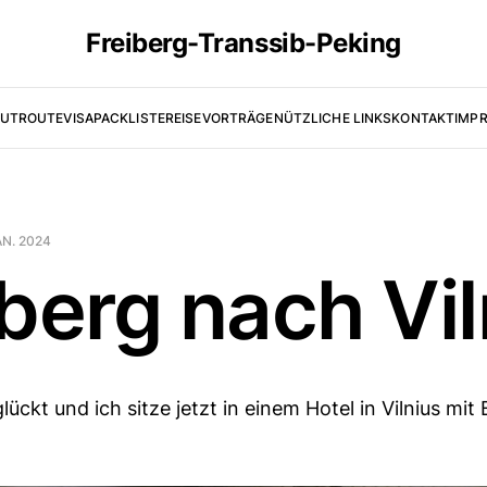
Freiberg-Transsib-Peking
UT
ROUTE
VISA
PACKLISTE
REISEVORTRÄGE
NÜTZLICHE LINKS
KONTAKT
IMP
AN. 2024
iberg nach Vil
lückt und ich sitze jetzt in einem Hotel in Vilnius mit 