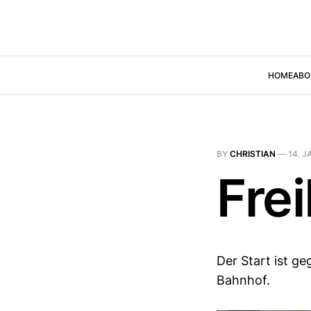
HOME
ABO
BY
CHRISTIAN
—
14. J
Fre
Der Start ist geg
Bahnhof.