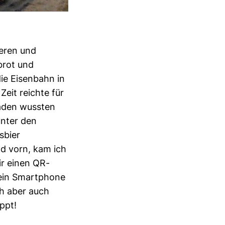
ßeren und
brot und
ie Eisenbahn in
eit reichte für
läden wussten
unter den
sbier
d vorn, kam ich
ir einen QR-
kein Smartphone
ch aber auch
ppt!